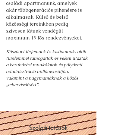
családi apartmanunk, amelyek
akár többgenerációs pihenésre is
alkalmasak. Külső és belső
közösségi tereinkben pedig
szívesen látunk vendégül
maximum 19 fős rendezvényeket.
Köszönet férjemnek és kisfiamnak, akik
türelemmel támogattak és velem utaztak
a beruházási munkálatok és pályázati
adminisztráció hullámvasútján,
valamint a nagymamáknak a közös
„teherviselésért”.
Szolgáltatások