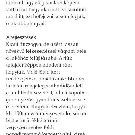
falun élt, így elég konkrét képem
volt arról, hogy akármit is csinálunk
majd itt, ezt befejezni sosem fogjuk,
csak abbahagyni.
A fejlesztések
Kicsit duzzogva, de azért lassan
növekvő lelkesedéssel vágtam bele
a lakóház felújításába. A fiúk
tulajdonképpen mindent rám
hagytak. Majd jött a kert
rendezgetése, annál is inkább, mert
hirtelen rengeteg szabadidőm lett -
a mulitkulti vezetést, falusi kapálós,
gereblyézős, gyomlálós wellnessre
cseréltem. Nagyon élveztem, hogy a
kb. 100nm veteményesem lassan de
biztosan örökké termő
vegyszermentes földi
paradicsommá kezdett válni, kissé