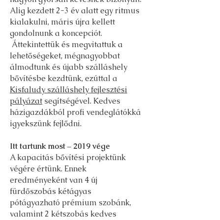
Alig kezdett 2-3 év alatt egy ritmus
kialakulni, máris újra kellett
gondolnunk a koncepciót.
Áttekintettük és megvitattuk a
lehetőségeket, mégnagyobbat
álmodtunk és újabb szálláshely
bővítésbe kezdtünk, ezúttal a
Kisfaludy szálláshely fejlesztési
pályázat
segítségével. Kedves
házigazdákból profi vendeglátókká
igyekszünk fejlődni.
Itt tartunk most – 2019 vége
A kapacitás bővítési projektünk
végére értünk. Ennek
eredményeként van 4 új
fürdőszobás kétágyas
pótágyazható prémium szobánk,
valamint 2 kétszobás kedves