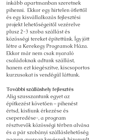
inkább apartmanban szeretnek
pihenni. Ekkor egy hirtelen ötlettől
és egy kisvállalkozás fejlesztési
projekt lehetőségeitől vezérelve
plusz 2-3 szoba szállást és
közösségi tereket építettünk. Így jött
létre a Kerekegy Programok Háza.
Ekkor már nem csak nyaraló
családoknak adtunk szállást,
hanem ezt kiegészítve, kiscsoportos
kurzusokat is vendégül láttunk.
További szálláshely fejlesztés
Alig szusszantunk egyet az
építkezést követően – pihenést
értsd, kisfiunk érkezése és
cseperedése-, a program
résztvevők közösségi térben alvása
és a pár szobányi szálláslehetőség
nagyon gyorsan kevésnek bizonyult.