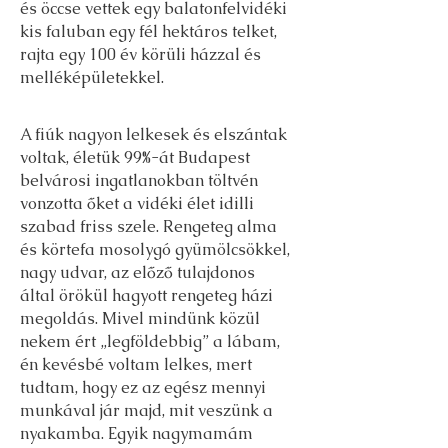
és öccse vettek egy balatonfelvidéki
kis faluban egy fél hektáros telket,
rajta egy 100 év körüli házzal és
melléképületekkel.
A fiúk nagyon lelkesek és elszántak
voltak, életük 99%-át Budapest
belvárosi ingatlanokban töltvén
vonzotta őket a vidéki élet idilli
szabad friss szele. Rengeteg alma
és körtefa mosolygó gyümölcsökkel,
nagy udvar, az előző tulajdonos
által örökül hagyott rengeteg házi
megoldás. Mivel mindünk közül
nekem ért „legföldebbig” a lábam,
én kevésbé voltam lelkes, mert
tudtam, hogy ez az egész mennyi
munkával jár majd, mit veszünk a
nyakamba. Egyik nagymamám