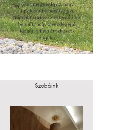
őket, mégpedig az, hogy
igyekeztünk barátságos,
meghitt környezetet teremteni
bennük, hogy a vendégeink
igazán otthon érezhessék
magukat.
Szobáink