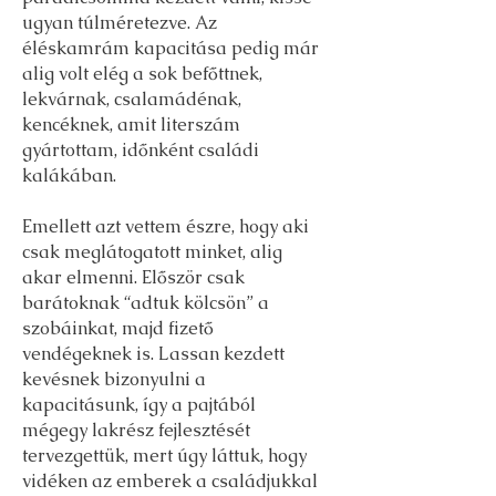
ugyan túlméretezve. Az
éléskamrám kapacitása pedig már
alig volt elég a sok befőttnek,
lekvárnak, csalamádénak,
kencéknek, amit literszám
gyártottam, időnként családi
kalákában.
Emellett azt vettem észre, hogy aki
csak meglátogatott minket, alig
akar elmenni. Először csak
barátoknak “adtuk kölcsön” a
szobáinkat, majd fizető
vendégeknek is. Lassan kezdett
kevésnek bizonyulni a
kapacitásunk, így a pajtából
mégegy lakrész fejlesztését
tervezgettük, mert úgy láttuk, hogy
vidéken az emberek a családjukkal