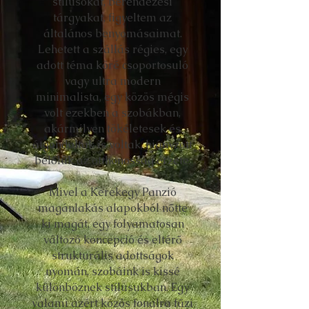
stílusokat, berendezési
tárgyakat, figyeltem az
általános benyomásaimat.
Lehetett a szállás régies, egy
adott téma köré csoportosuló
vagy ultra modern
minimalista, egy közös mégis
volt ezekben a szobákban,
akármilyen tökéletesek és
átgondoltak is voltak, hiányzott
belőlük az otthonosság érzete.
Mivel a Kerekegy Panzió
magánlakás alapokból nőtte
ki magát, egy folyamatosan
változó koncepció és eltérő
strukturális adottságok
nyomán, szobáink is kissé
különböznek stílusukban. Egy
valami azért közös fonalra fűzi