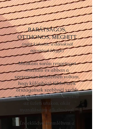
BARÁTSÁGOS,
OTTHONOS, MEGHITT
(mint kiderült, a dánoknál
egyszóval Hygge)
Munkám során rengeteget
utaztam és abban a
szerencsés helyzetben voltam,
hogy különböző földrészek
országainak szebbnél szebb
szállodáiban lakhattam, akár
az üzleti utakon, akár
nyaralásaim alkalmával.
Érdeklődve szemléltem a