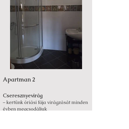
Apartman 2
Cseresznyevirág
– kertünk óriási fája virágzását minden
évben megcsodáljuk
Standard szoba – max 2 fő
elhelyezésére alkalmas